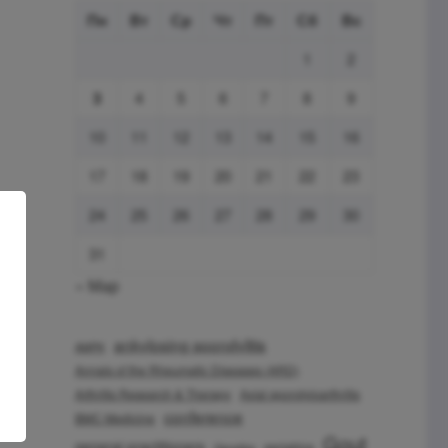
Пн
Вт
Ср
Чт
Пт
Сб
Вс
1
2
3
4
5
6
7
8
9
10
11
12
13
14
15
16
17
18
19
20
21
22
23
24
25
26
27
28
29
30
31
« Мар
ankylosing spondylitis
AMPK
Annals of the Rheumatic Diseases (ARD)
Arthritis Research & Therapy
Axial spondyloarthritis
conference
BMC Medicine
Gout
general practitioners
geriatrics
Genetics