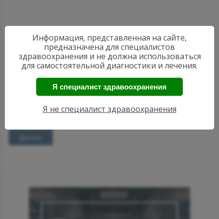
Информация, представленная на сайте,
предназначена для специалистов
17:01
здравоохранения и не должна использоваться
Медиационный анализ с целью понимания
для самостоятельной диагностики и лечения.
генетических взаимоотношений между
повседневным потреблением кофе и подагрой
Я специалист здравоохранения
Потребление кофе и риск развития подагры находятся
в обратной зависимости. Хотя полиморфизм отдельных
Я не специалист здравоохранения
генов...
Далее