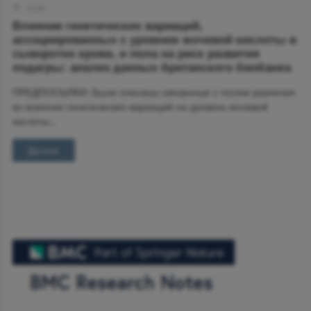
12:23
Влияние генетических вариаций,
ассоциированных с уровнем мочевой кислоты в
сыворотке крови, и пола на риск развития
подагры: анализ данных британского биобанка
ПРЕДПОСЫЛКИ: Были описаны связанные с полом различия
во влиянии генетических вариаций на уровень мочевой
кислоты...
Далее