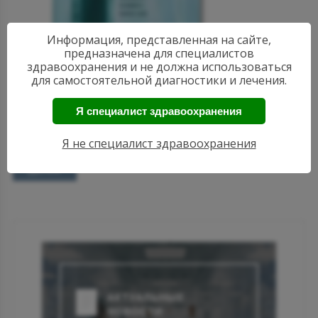
Информация, представленная на сайте,
предназначена для специалистов
здравоохранения и не должна использоваться
15:36
для самостоятельной диагностики и лечения.
Оценка риска сердечно-сосудистых заболеваний
у больных подагрой по объему тофусов
Я специалист здравоохранения
Чем больше общий объем тофусов тем выше риск развития
сердечно-сосудистых заболеваний и метаболического...
Я не специалист здравоохранения
Далее
АКТУАЛЬНЫЕ
НОВОСТИ