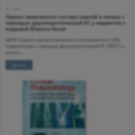
19:28
Оценка химического состава камней в почках с
помощью двухэнергетической КТ у пациентов с
подагрой Южного Китая
ЦЕЛИ: Оценить распространенность мочекаменного (МК)
нефролитиаза с помощью двухэнергетической КТ (DECT) и
изучить...
Далее