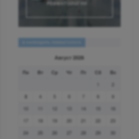
РЕВМАТОЛОГИИ
В КАЛЕНДАРЬ РЕВМАТОЛОГА
Август 2026
Пн
Вт
Ср
Чт
Пт
Сб
Вс
1
2
3
4
5
6
7
8
9
10
11
12
13
14
15
16
17
18
19
20
21
22
23
24
25
26
27
28
29
30