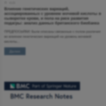
12:23
Влияние генетических вариаций,
ассоциированных с уровнем мочевой кислоты в
сыворотке крови, и пола на риск развития
подагры: анализ данных британского биобанка
ПРЕДПОСЫЛКИ: Были описаны связанные с полом различия
во влиянии генетических вариаций на уровень мочевой
кислоты...
Далее