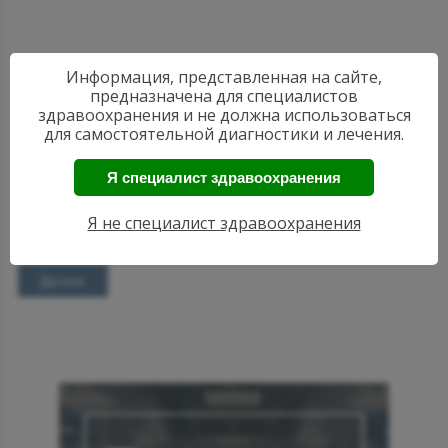
Информация, представленная на сайте,
предназначена для специалистов
17:01
здравоохранения и не должна использоваться
Медиационный анализ с целью понимания
для самостоятельной диагностики и лечения.
генетических взаимоотношений между
повседневным потреблением кофе и подагрой
Я специалист здравоохранения
Потребление кофе и риск развития подагры находятся
в обратной зависимости. Хотя полиморфизм отдельных
Я не специалист здравоохранения
генов...
Далее