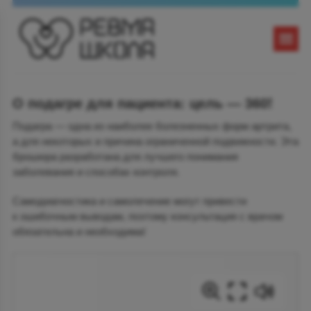
О подагре для пациента: цель — 360!
Подагра — одна из наиболее болезненных форм артрита,
а для некоторых и причина ограниченной подвижности. Эта
брошюра разработана для лучшего понимания
заболевания и способах контроля.
Самодиагностика и самолечение могут привести
к ошибочным выводам, поэтому консультация с врачом
обязательна и необходима!