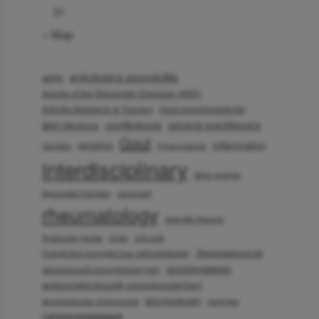
31
« Мар
ankylosing spondylitis
AMPK
Annals of the Rheumatic Diseases (ARD)
Arthritis Research & Therapy
Axial spondyloarthritis
conference
general practitioners
BMC Medicine
Gout
Inflammation
geriatrics
Genetics
Hyperuricemia
interdisciplinary
Meta-analysis
Myocardial infarction
neutrophil
rheumatology
Scientific Reports
Systematic review
Urate
Uric acid
Эпидемиология
Сердечно-сосудистые заболевания
аллопуринол
аксиальный спондилоартрит
анкилозирующий спондилоартрит
воспаление
артериальная гипертензия
генетика
гиперурикемия