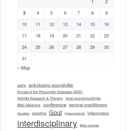
1
2
3
4
5
6
7
8
9
10
11
12
13
14
15
16
17
18
19
20
21
22
23
24
25
26
27
28
29
30
31
« Мар
ankylosing spondylitis
AMPK
Annals of the Rheumatic Diseases (ARD)
Arthritis Research & Therapy
Axial spondyloarthritis
conference
general practitioners
BMC Medicine
Gout
Inflammation
geriatrics
Genetics
Hyperuricemia
interdisciplinary
Meta-analysis