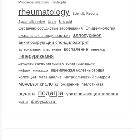
Myocardial infarction
neutrophil
rheumatology
Scientific Reports
Systematic review
Urate
Uric acid
Эпидемиология
Сердечно-сосудистые заболевания
аллопуринол
аксиальный спондилоартрит
анкилозирующий спондилоартрит
воспаление
артериальная гипертензия
генетика
гиперурикемия
двухэнергетическая компьютерная томография
ишемическая болезнь сердца
инфаркт миокарда
колхицин
мета-анализ
метаболический синдром
мочевая кислота
ожирение
пеглотиказа
подагра
по­даг­ра
уратснижающая терапия
фебуксостат
ураты