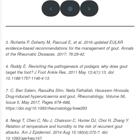
<
◎
>
3. Richette P, Doherty M, Pascual E, et al. 2016 updated EULAR
evidence-based recommendations for the management of gout. Annals
of the Rheumatic Diseases. 2017; 76:29-42.
4. Roddy E. Revisiting the pathogenesis of podagra: why does gout
target the foot? J Foot Ankle Res. 2011 May 13;4(1):13. doi:
10.1186/1757-1146-4-13.
7. C. Ben Salem, Raoudha Slim, Neila Fathallah, Houssem Hmouda,
Drug-induced hyperuricaemia and gout, Rheumatology, Volume 56,
Issue 5, May 2017, Pages 679–688,
https://doi.org/10.1093/rheumatology/kew293
8. Neogi T, Chen C, Niu J, Chaisson C, Hunter DJ, Choi H, Zhang Y.
Relation of temperature and humidity to the risk of recurrent gout
attacks. Am J Epidemiol. 2014 Aug 15;180(4):372-7. doi:
10.1093/aje/kwu147.