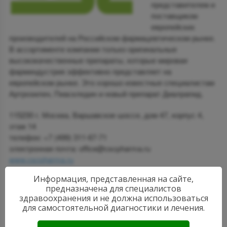
представителем и
поставщиком
европейских
производителей на Российском фармацевтическом рынке.
В ассортименте компании только оригинальные
высококачественные препараты, которые мировая
фарминдустрия эффективно представляет на
европейском рынке. Это хорошо известные специалистам
Артрозилен, Пиаскледин и новый препарат Диалрапид.
115230 г. Москва, Варшавское шоссе, дом 47, корпус 4,
этаж 14
телефон: +7 (499) 311-67-71
электронная почта: office@cscpharma.ru
www.cscpharma.ru
Информация, представленная на сайте,
предназначена для специалистов
здравоохранения и не должна использоваться
для самостоятельной диагностики и лечения.