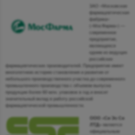
ЗАО «Московская
фармацевтическая
фабрика»
(«МосФарма») —
современное
предприятие,
являющееся
одним из ведущих
российских
фармацевтических производителей. Предприятие имеет
многолетнюю историю становления и развития от
небольшого производственного участка до современного
промышленного производства с объемом выпуска
продукции более 60 млн. упаковок в год и вносит
значительный вклад в работу российской
фармацевтической промышленности.
ООО «Си Эс Си
ЛТД»
является
официальным