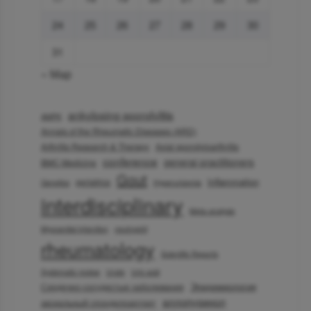
24
25
26
27
28
29
30
31
« Мар
ankylosing spondylitis
AMPK
Annals of the Rheumatic Diseases (ARD)
Arthritis Research & Therapy
Axial spondyloarthritis
conference
general practitioners
BMC Medicine
Gout
Inflammation
geriatrics
Genetics
Hyperuricemia
interdisciplinary
Meta-analysis
Myocardial infarction
neutrophil
rheumatology
Scientific Reports
Systematic review
Urate
Uric acid
Эпидемиология
Сердечно-сосудистые заболевания
аллопуринол
аксиальный спондилоартрит