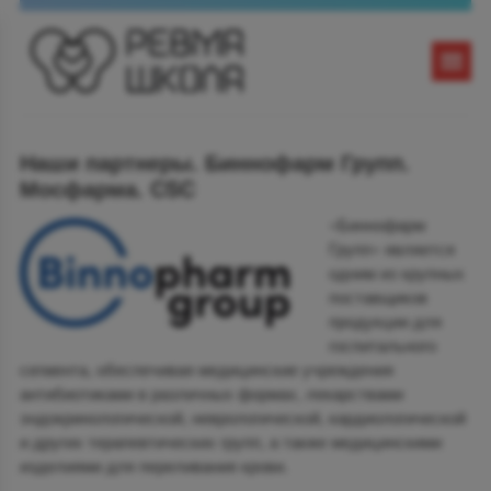
Наши партнеры. Биннофарм Групп.
Мосфарма. CSC
«Биннофарм
Групп» является
одним из крупных
поставщиков
продукции для
госпитального
сегмента, обеспечивая медицинские учреждения
антибиотиками в различных формах, лекарствами
эндокринологической, неврологической, кардиологической
и других терапевтических групп, а также медицинскими
изделиями для переливания крови.