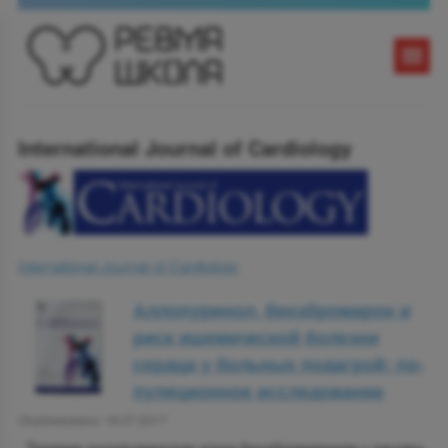
International Journal of Cardiology
International Journal of Cardiology
Ал­ло­пу­ри­нол, бен­збро­ма­рон и
риск ише­ми­че­ской бо­лез­ни
серд­ца у боль­ных по­дагрой: по­
пуля­ци­он­ное ис­сле­до­ва­ние
Опубликовано: 18.07.2017
Те­ра­пия ал­ло­пу­ри­но­лом и/или бен­збро­ма­ро­ном у па­ци­ен­