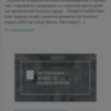
тов с по­дагрой ас­со­ци­и­ро­ва­на со сни­же­ни­ем рис­ка раз­ви­
тия ише­ми­че­ской бо­лез­ни серд­ца. ПРЕДПОСЫЛКИ Вли­
я­ние по­даг­ры на риск раз­ви­тия ише­ми­че­ской бо­лез­ни
серд­ца (ИБС) до кон­ца неясен. Неко­то­рые […]
нет комментариев
АКТУАЛЬНЫЕ
НОВОСТИ
РЕВМАТОЛОГИИ