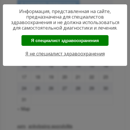
В КАЛЕНДАРЬ РЕВМАТОЛОГА
Информация, представленная на сайте,
предназначена для специалистов
Август 2026
здравоохранения и не должна использоваться
для самостоятельной диагностики и лечения.
Пн
Вт
Ср
Чт
Пт
Сб
Вс
Я специалист здравоохранения
1
2
Я не специалист здравоохранения
3
4
5
6
7
8
9
10
11
12
13
14
15
16
17
18
19
20
21
22
23
24
25
26
27
28
29
30
31
« Мар
ankylosing spondylitis
AMPK