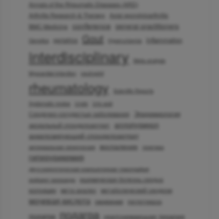
Annals of the Rheumatic Diseases (ARD)
Arthritis Research & Therapy
Axial spondyloarthritis
conference
general practitioners
BMC Medicine
Gout
Inflammation
geriatrics
Genetics
Hyperuricemia
interdisciplinary
Meta-analysis
Myocardial infarction
neutrophil
rheumatology
Scientific Reports
Systematic review
Urate
Uric acid
Эпидемиология
Сердечно-сосудистые заболевания
аллопуринол
аксиальный спондилоартрит
анкилозирующий спондилоартрит
воспаление
артериальная гипертензия
генетика
гиперурикемия
двухэнергетическая компьютерная томография
ишемическая болезнь сердца
инфаркт миокарда
колхицин
мета-анализ
метаболический синдром
мочевая кислота
ожирение
пеглотиказа
подагра
по­даг­ра
уратснижающая терапия