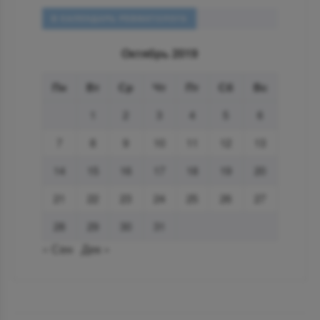
В КАЛЕНДАРЬ РЕВМАТОЛОГА
Октябрь 2019
Пн
Вт
Ср
Чт
Пт
Сб
Вс
1
2
3
4
5
6
7
8
9
10
11
12
13
14
15
16
17
18
19
20
21
22
23
24
25
26
27
28
29
30
31
« Сен
Дек »