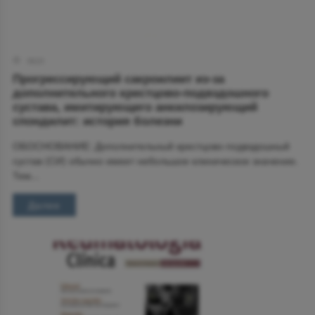
18:21
Прогрессирующий сакроилиит из-за
дополнительного крестцово-подвздошного
сустава, имитирующего анкилозирующий
спондилит: история болезни
ОБОСНОВАНИЕ: Дополнительный крестцово-подвздошный
сустав (СИ) обычно имеет небольшое клиническое значение.
Тем...
Далее