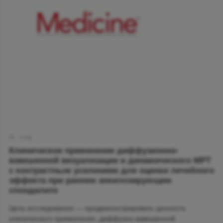
17:30
Клиническое применение диффузионно-
взвешенной визуализации и динамического МРТ
с контрастным усилением для оценки лечебного
эффекта при раннем анкилозирующем
спондилите
Цель исследования — продемонстрировать ценность
клинического применения, диффузно-взвешенной