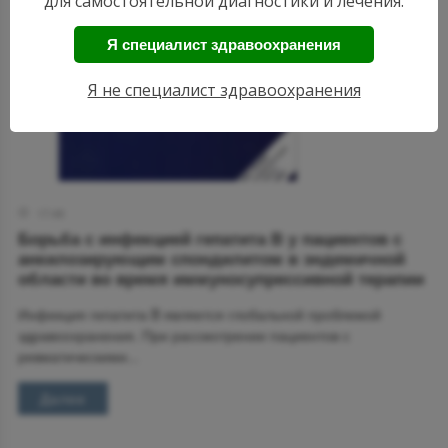
для самостоятельной диагностики и лечения.
Я специалист здравоохранения
Я не специалист здравоохранения
17:49
Борьба с инфекцией гепатита В у пациентов с
анкилозирующим спондилитом в эндемичной
области во время иммуносупрессивной терапии
Инфекция гепатита B является глобальной проблемой
здравоохранения. При рассмотрении пациентов с
ревматическими...
Далее