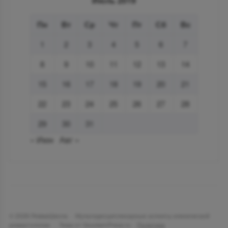
Июль 2019
Пн
Вт
Ср
Чт
Пт
Сб
Вс
1
2
3
4
5
6
7
8
9
10
11
12
13
14
15
16
17
18
19
20
21
22
23
24
25
26
27
28
29
30
31
« Июн
Авг »
©
2026
РевмаШкола
·
Мультидисциплинарные аспекты клинической
ревматологии
·
Тема от GoodwinPress.ru
·
Политика