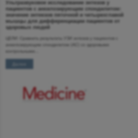
Ультразвуковое исследование энтезов у
пациентов с анкилозирующим спондилитом:
значение энтеезов пяточной и четырехглавой
мышцы для дифференциации пациентов от
здоровых людей
ЦЕЛИ: Сравнить результаты УЗИ энтезов у пациентов с
анкилозирующим спондилитом (АС) со здоровыми
контрольными...
Далее