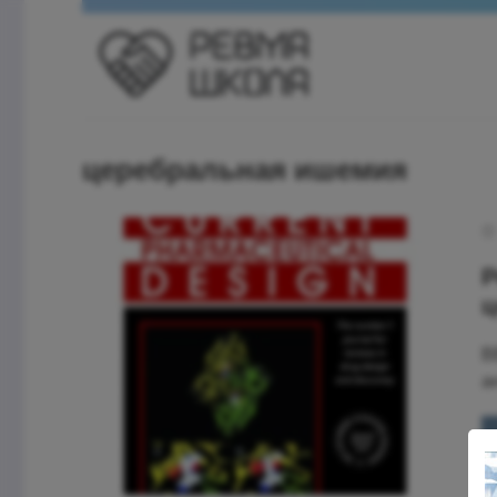
церебральная ишемия
Р
ц
В
а