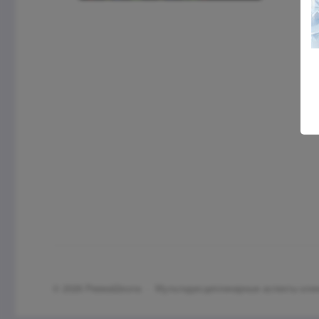
©
2026
РевмаШкола
·
Мультидисциплинарные аспекты клин