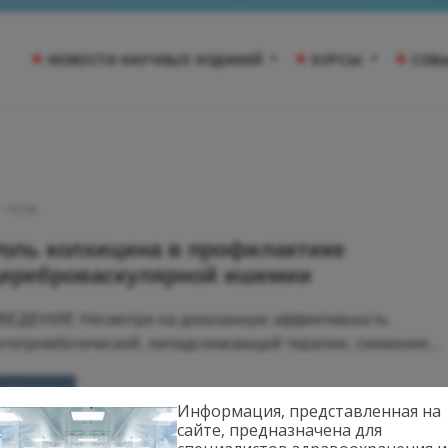
НОВОСТИ НАУЧНЫХ ИЗДАНИЙ
КУРСЫ
СОБ
16:06
оль колхицина в профилактике
ереброваскулярной ишемии
ВЕДЕНИЕ Несмотря на доказанную эффективность
нтитромботической, липидснижающей терапии, снижения...
Далее
Информация, представленная на
сайте, предназначена для