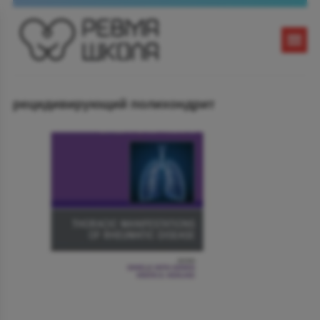
рецидивирующий полихондрит