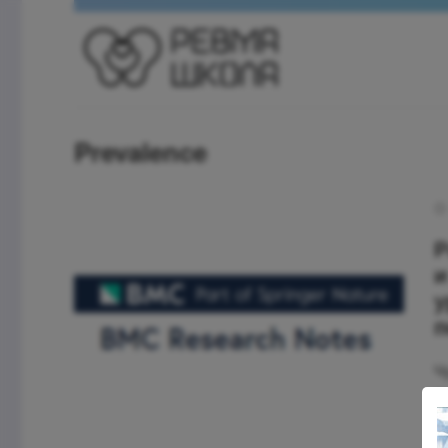
Prevalence
Р
и
у
п
Ч
п