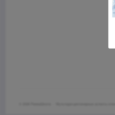
©
2026
РевмаШкола
·
Мультидисциплинарные аспекты клин