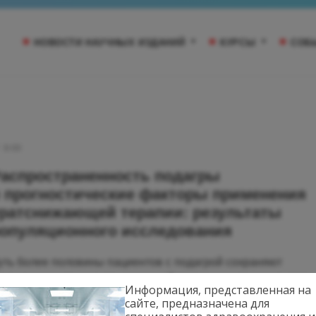
НОВОСТИ НАУЧНЫХ ИЗДАНИЙ
КУРСЫ
СОБ
9:00
аспространенность подагры
 прогностические факторы применения
ратснижающей терапии: результаты
опуляционного исследования
уть более половины пациентов с подагрой сохраняют
риверженность к уратснижающей терапии — по результатам.
Информация, представленная на
сайте, предназначена для
Далее