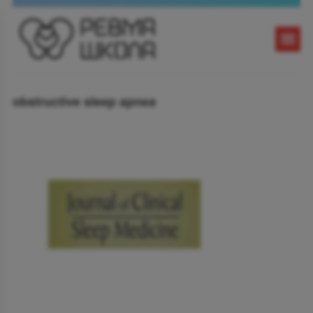
obstructive sleep apnea