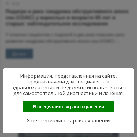
19:32
Подагра и риск синдрома обструктивного апноэ
сна (СОАС) у взрослых в возрасте 65 лет и
старше: наблюдательное исследование
У пожилых пациентов с подагрой в два раза повышен риск
развития синдрома обструктивного апноэ сна (СОАС) :...
Далее
Информация, представленная на сайте,
предназначена для специалистов
здравоохранения и не должна использоваться
для самостоятельной диагностики и лечения.
Я специалист здравоохранения
АКТУАЛЬНЫЕ
НОВОСТИ
Я не специалист здравоохранения
РЕВМАТОЛОГИИ