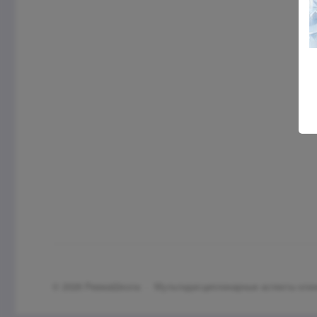
©
2026
РевмаШкола
·
Мультидисциплинарные аспекты клин