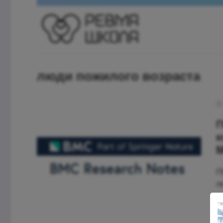
люди пожилого возраста
П
к
M
П
л