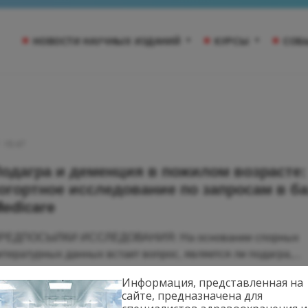
НОВОСТИ НАУЧНЫХ ИЗДАНИЙ
КУРСЫ
СОБ
15:47
одагра и деменция в пожилом возрасте:
огортное исследование по запросам в ба
edicare
РЕДПОСЫЛКИ ИССЛЕДОВАНИЯ: На основании спорных
итературных данных встает вопрос, является ли подагра,...
Информация, представленная на
Далее
сайте, предназначена для