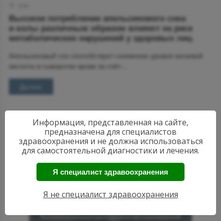
9:00
Высокое потребление апельсинового сока
и колы различным образом влияют на риск
метаболических нарушений у здоровых лиц
Апель­си­но­вый сок спо­соб­ству­ет сни­же­нию уров­ня мо­че­вой
кис­ло­ты в сы­во­рот­ке кро­ви за счёт...
Далее
Информация, представленная на сайте,
предназначена для специалистов
здравоохранения и не должна использоваться
для самостоятельной диагностики и лечения.
Я специалист здравоохранения
АКТУАЛЬНЫЕ
НОВОСТИ
Я не специалист здравоохранения
РЕВМАТОЛОГИИ