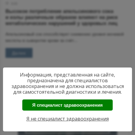
9:00
Высокое потребление апельсинового сока
и колы различным образом влияют на риск
метаболических нарушений у здоровых лиц
Апель­си­но­вый сок спо­соб­ству­ет сни­же­нию уров­ня мо­че­вой
кис­ло­ты в сы­во­рот­ке кро­ви за счёт...
Далее
Информация, представленная на сайте,
предназначена для специалистов
здравоохранения и не должна использоваться
для самостоятельной диагностики и лечения.
Я специалист здравоохранения
АКТУАЛЬНЫЕ
НОВОСТИ
Я не специалист здравоохранения
РЕВМАТОЛОГИИ