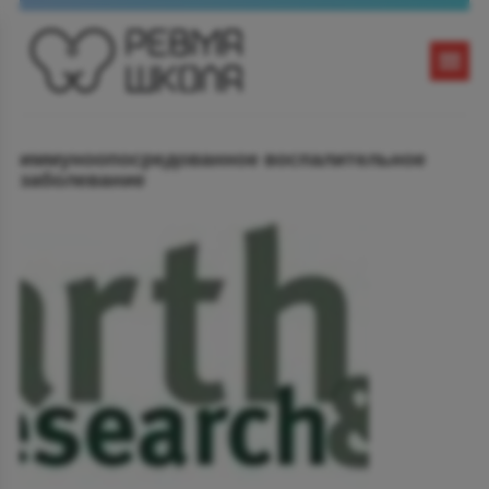
иммуноопосредованное воспалительное
заболевание