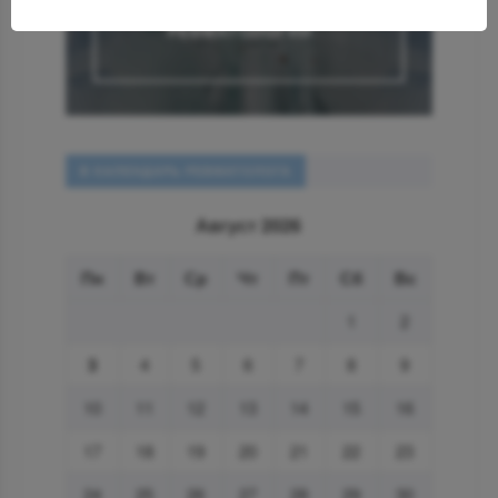
НОВОСТИ
РЕВМАТОЛОГИИ
В КАЛЕНДАРЬ РЕВМАТОЛОГА
Август 2026
Пн
Вт
Ср
Чт
Пт
Сб
Вс
1
2
3
4
5
6
7
8
9
10
11
12
13
14
15
16
17
18
19
20
21
22
23
24
25
26
27
28
29
30