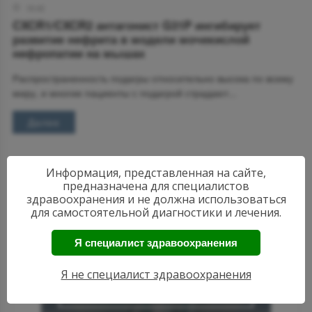
16:42
CXCR1/CXCR2 антагонист G31P ингибирует
развитие нефрита в модели мочекислой
нефропатии на мышах
Распространенность подагры относительно высока по всему
миру, и многие пациенты с подагрой страдают...
Далее
Информация, представленная на сайте,
предназначена для специалистов
здравоохранения и не должна использоваться
для самостоятельной диагностики и лечения.
Я специалист здравоохранения
АКТУАЛЬНЫЕ
НОВОСТИ
Я не специалист здравоохранения
РЕВМАТОЛОГИИ