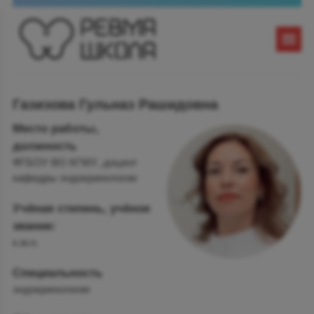
Газизова Гульназ Рашидовна
Место работы,
должность
ФГБОУ ВО КГМУ, доцент
кафедры эндокринологии
Учёная степень, учёное
звание:
к.м.н.
Специальность
эндокринология