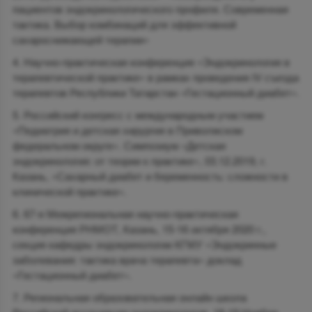
пациентов эндокринологического профиля. Современная
тактика. Выбор комбинаций для эффективной
сахароснижающей терапии»
Научно-практическая конференция «Эндокринология в
терапевтической практике» в рамках проведения IV съезда
терапевтов Республики Татарстан «Гестационный диабет».
Российский конгресс с международным участием
«Педиатрия и детская хирургия в Приволжском
федеральном округе». Симпозиум «Детская
эндокринология: от теории к практике», 03.12.2019, г.
Казань, «Сахарный диабет и беременность: сложности в
клинической практике».
67-я Межрегиональная научно-практическая
конференция РНМОТ, Казань, 15-16 октября 2020 г.,
секция кафедры эндокринологии КГМУ «Эндокринные
заболевания: тактика врача терапевта» доклад
«Гестационный диабет».
Региональная образовательная онлайн школа