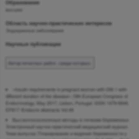
Образование
высшее
Область научно-практических интересов
Эндокринные заболевания
Научные публикации
Автор печатных работ, среди которых:
«Insulin requirements in pregnant women with DM 1 with
different duration of the disease»,19th European Congress of
Endocrinology, May 2017, Lisbon, Portugal. ISSN 1479-6848,
ЕР617 /Endocrin abstracts Vol.49
Высокотехнологичные методы в лечении беременных
Электронный научно-практический медицинский журнал.
Тема выпуска: Планирование и ведение беременности у