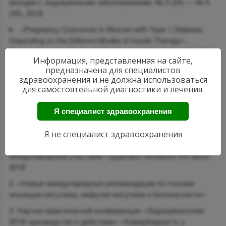
женщин с эндокринными заболеваниями. № 5 (24) — № 6
(25), 2018
«Pregnancy Outcomes in Women with Type 1 Diabetes
Depending on the Different Modes of Insulin Therapy»,
BioNanoScience, Vol.6. n.3/ BioNanoSci.ISSN 2191-1630. DOI
Информация, представленная на сайте,
10.1007/s12668-016-0371-1
предназначена для специалистов
здравоохранения и не должна использоваться
Выступления на научных конференциях:
для самостоятельной диагностики и лечения.
Научно-практической конференции «Современные
Я специалист здравоохранения
аспекты диагностики и лечения эндокринных
заболеваний», секция 14, в рамках проведения X-ой
Я не специалист здравоохранения
Российской научно-практической конференции с
международным участием «Здоровье человека XXI века»
2018
«Новые международные рекомендации по технике
инъекции инсулина, инфузия инсулина и безопасности»
Научно-практической конференции «Эндокринология
2018: руководство к действию» «Коморбидность у