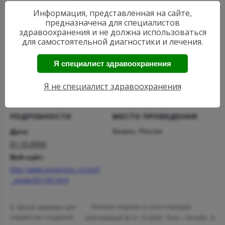
Информация, представленная на сайте,
Одобрено рецензентами: Российское
предназначена для специалистов
кардиологическое общество (РКО)
здравоохранения и не должна использоваться
для самостоятельной диагностики и лечения.
Я специалист здравоохранения
Добавить в календарь
Я не специалист здравоохранения
ПОДРОБНОСТИ
МЕСТО ПРОВЕДЕНИЯ
Казань, Россия
Дата:
01.10.2022
Веб-сайт:
http://www.sovetnmo.ru/conf
_posts/50135.html
Лечение подагры и сопутствующих
Школа здоровья для
пациентов с подагрой
заболеваний 📅 01.10.2022. Тула + Онлайн