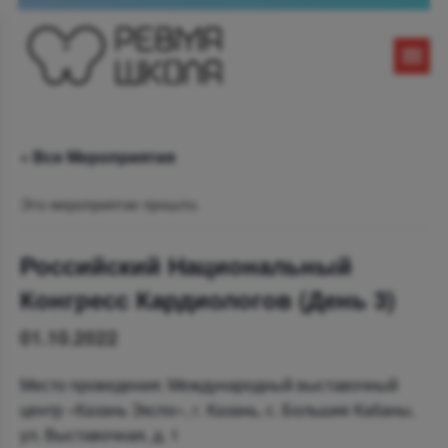
« Все Мероприятия
Это мероприятие прошло.
Российский Национальный
Конгресс Кардиологов (День 3)
01.10.2022
Место проведения: Международный выставочный
центр «Казань Экспо», г. Казань, с. Большие Кабаны,
ул. Выставочная, д. 1