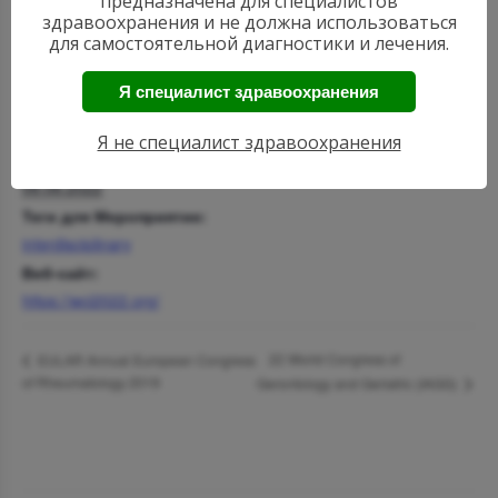
предназначена для специалистов
здравоохранения и не должна использоваться
для самостоятельной диагностики и лечения.
ПОДРОБНОСТИ
МЕСТО ПРОВЕДЕНИЯ
Я специалист здравоохранения
Rome, Italy
Начало:
05.06.2022
Я не специалист здравоохранения
Окончание:
08.06.2022
Теги для Мероприятие:
interdisciplinary
Веб-сайт:
https://wci2022.org/
22 World Congress of
EULAR Annual European Congress
of Rheumatology 2019
Gerontology and Geriatric (IAGG)