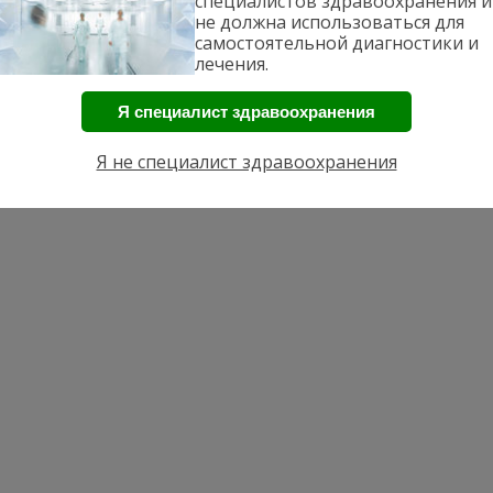
специалистов здравоохранения и
не должна использоваться для
самостоятельной диагностики и
лечения.
ической ревматологии
·
Тема от GoodwinPress.ru
·
Политика конфиде
Я специалист здравоохранения
Я не специалист здравоохранения