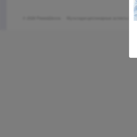
©
2026
РевмаШкола
·
Мультидисциплинарные аспекты клин