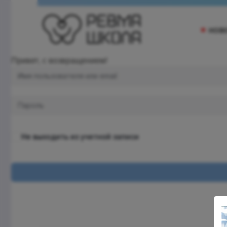
НОВ
Привет, с возвращением!
Не выходить из учетной записи